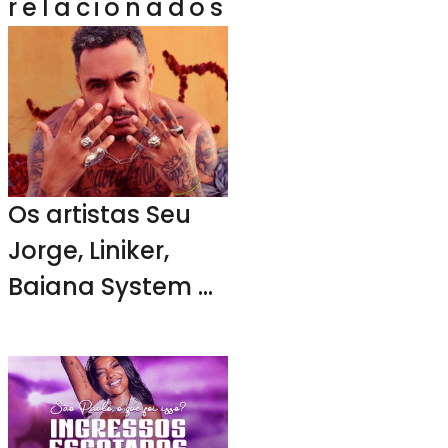
relacionados
Os artistas Seu
Jorge, Liniker,
Baiana System e
D2 estarão no
Villa Lobos a
partir do 11 de
novembro