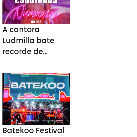
A cantora
Ludmilla bate
recorde de
vendas de
“Numanice” e
comemora em
sua rede
Batekoo Festival