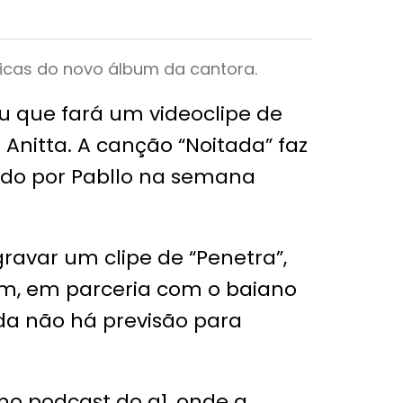
icas do novo álbum da cantora.
ou que fará um videoclipe de
nitta. A canção “Noitada” faz
do por Pabllo na semana
ravar um clipe de “Penetra”,
m, em parceria com o baiano
da não há previsão para
 no podcast do g1, onde a