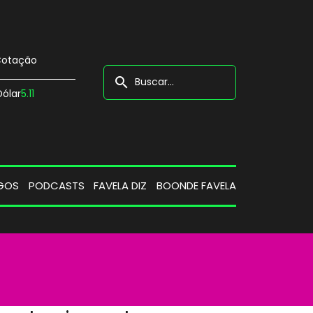
otação
search
Dólar
5.11
GOS
PODCASTS
FAVELA DIZ
BOONDE FAVELA