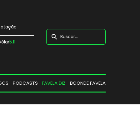
otação
search
Dólar
5.11
GOS
PODCASTS
FAVELA DIZ
BOONDE FAVELA