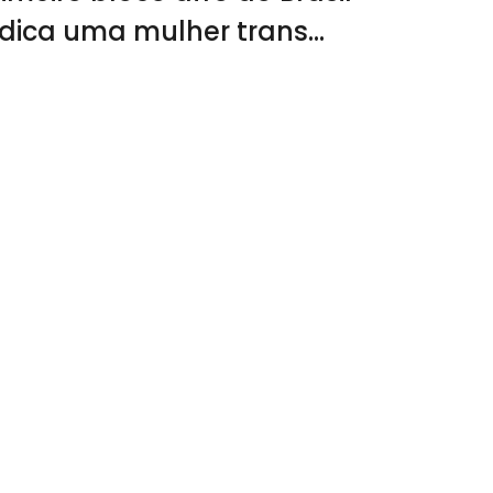
ndica uma mulher trans
ara o posto ‘Deusa do
bano’