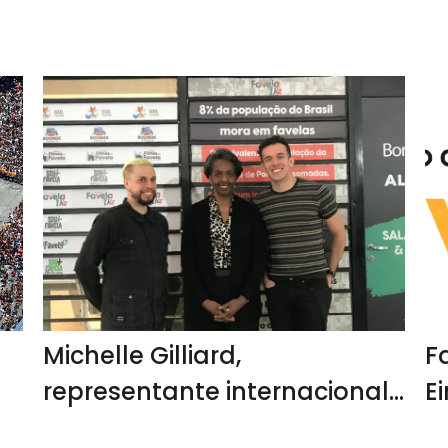
a
Michelle Gilliard,
F
representante internacional
E
da IBM, conhece o Pavilhão