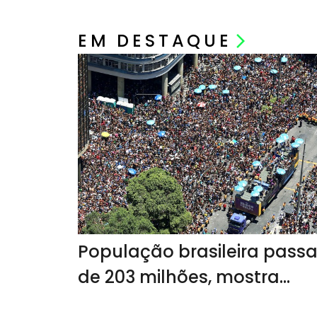
EM DESTAQUE
arrow_forward_ios
População brasileira pass
de 203 milhões, mostra
Censo 2022