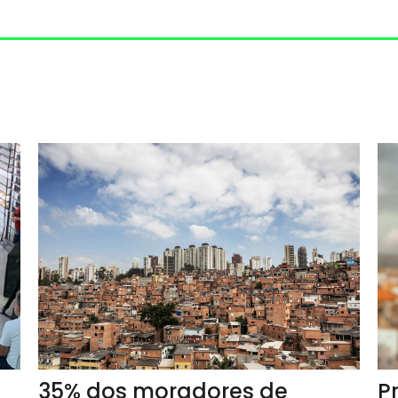
Social do G10 Favelas
35% dos moradores de
P