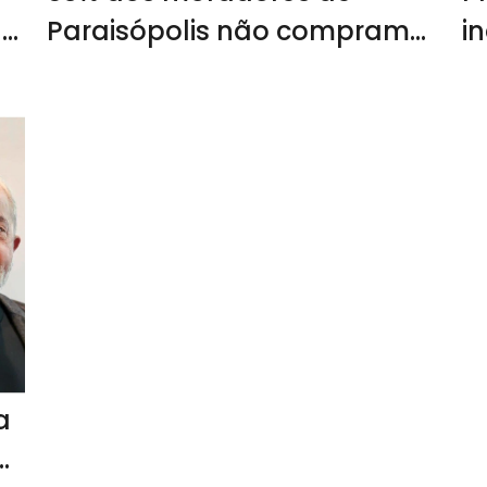
a
Paraisópolis não compram
i
pela internet, segundo
p
pesquisa do Favela Diz
É
a
or