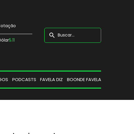
otação
search
Dólar
5.11
GOS
PODCASTS
FAVELA DIZ
BOONDE FAVELA