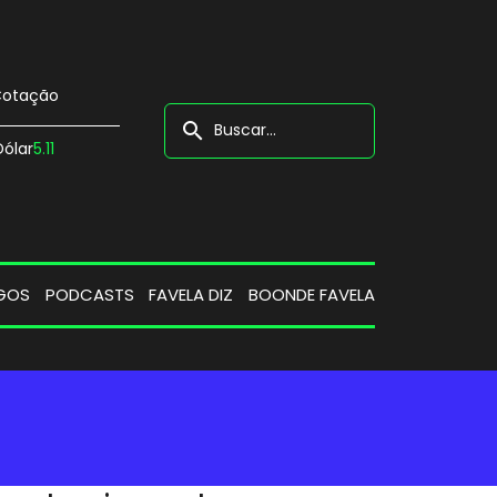
otação
search
Dólar
5.11
GOS
PODCASTS
FAVELA DIZ
BOONDE FAVELA