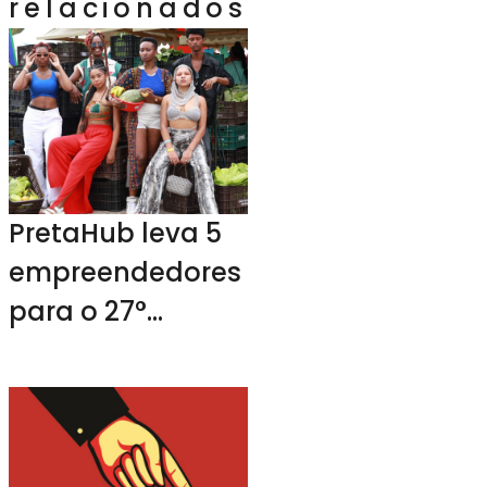
relacionados
PretaHub leva 5
empreendedores
para o 27°
Festival Petronio
Álvarez na
Colômbia