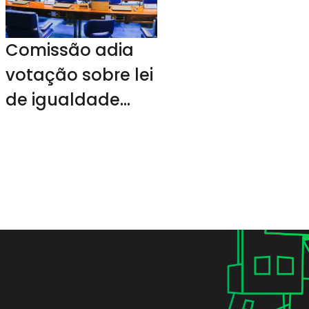
Comissão adia
votação sobre lei
de igualdade
salarial entre
homens e
mulheres