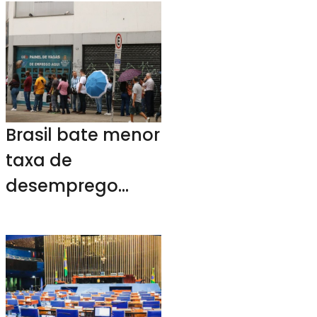
realiza ação de
inclusão no
pavilhão social
do G10 Favelas
Brasil bate menor
taxa de
desemprego
desde 2015