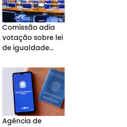
Comissão adia
votação sobre lei
de igualdade
salarial entre
homens e
mulheres
Agência de