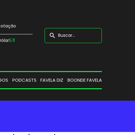
otação
search
Dólar
5.11
GOS
PODCASTS
FAVELA DIZ
BOONDE FAVELA