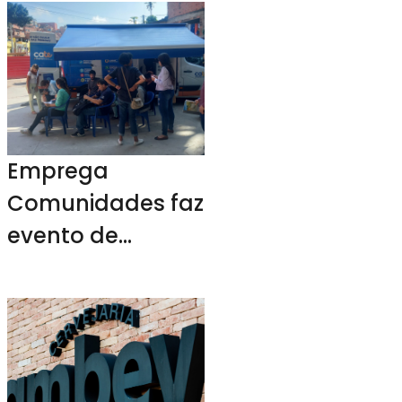
realizam evento
nesta sexta-feira
Emprega
Comunidades faz
evento de
empregabilidade
com mais de 350
vagas