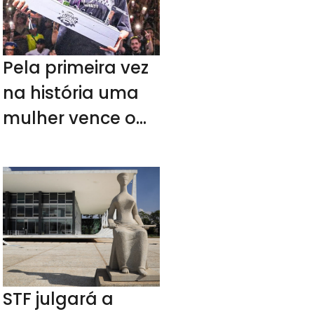
Pela primeira vez
na história uma
mulher vence o
duelo de Mc’s
Nacional
STF julgará a