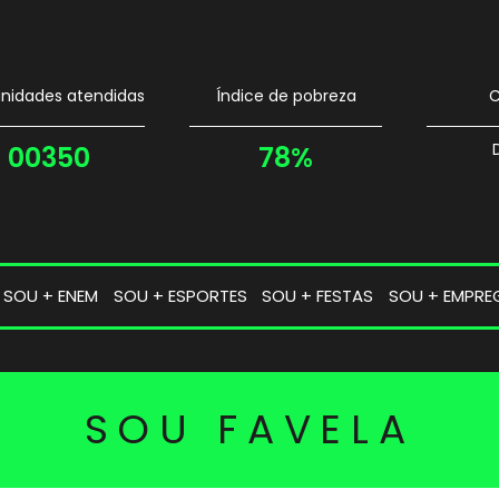
idades atendidas
Índice de pobreza
C
00350
78%
SOU + ENEM
SOU + ESPORTES
SOU + FESTAS
SOU + EMPRE
SOU FAVELA