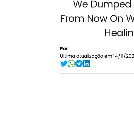
We Dumped M
From Now On We 
Healin
Por
Última atualização em 14/11/202