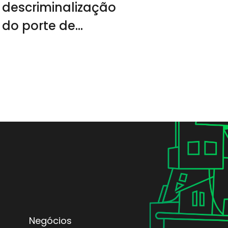
descriminalização
do porte de
drogas no
próximo ano
Negócios