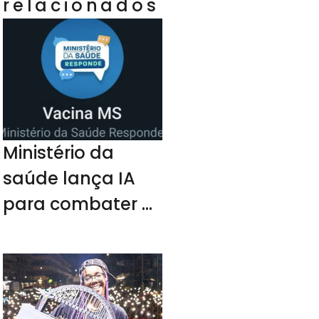
relacionados
Ministério da
saúde lança IA
para combater a
fake news contra
a vacina