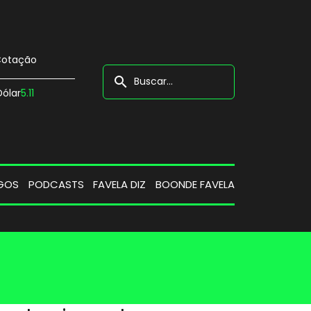
otação
search
Dólar
5.11
GOS
PODCASTS
FAVELA DIZ
BOONDE FAVELA