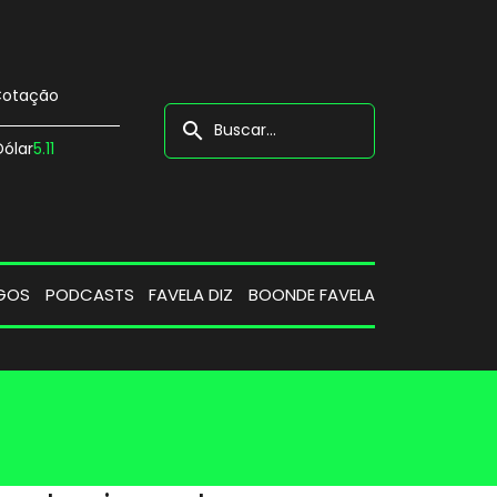
otação
search
Dólar
5.11
GOS
PODCASTS
FAVELA DIZ
BOONDE FAVELA