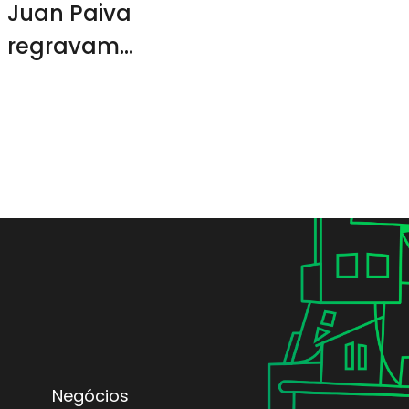
Juan Paiva
regravam
músicas de
Claudinho e
Buchecha
Negócios