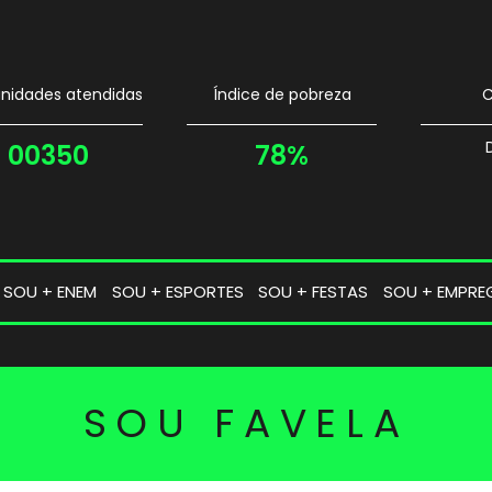
idades atendidas
Índice de pobreza
C
00350
78%
SOU + ENEM
SOU + ESPORTES
SOU + FESTAS
SOU + EMPRE
SOU FAVELA