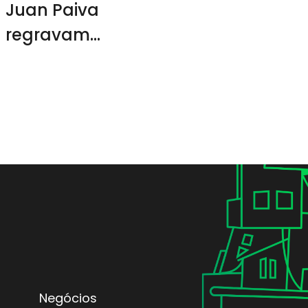
Juan Paiva
regravam
músicas de
Claudinho e
Buchecha
Negócios