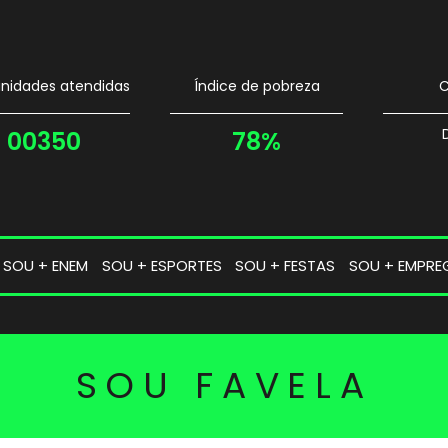
idades atendidas
Índice de pobreza
C
00350
78%
SOU + ENEM
SOU + ESPORTES
SOU + FESTAS
SOU + EMPRE
SOU FAVELA