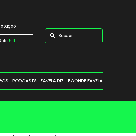
otação
search
Dólar
5.11
GOS
PODCASTS
FAVELA DIZ
BOONDE FAVELA