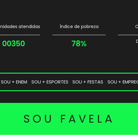
idades atendidas
Índice de pobreza
C
00350
78%
SOU + ENEM
SOU + ESPORTES
SOU + FESTAS
SOU + EMPRE
SOU FAVELA