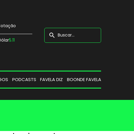
otação
search
Dólar
5.11
GOS
PODCASTS
FAVELA DIZ
BOONDE FAVELA