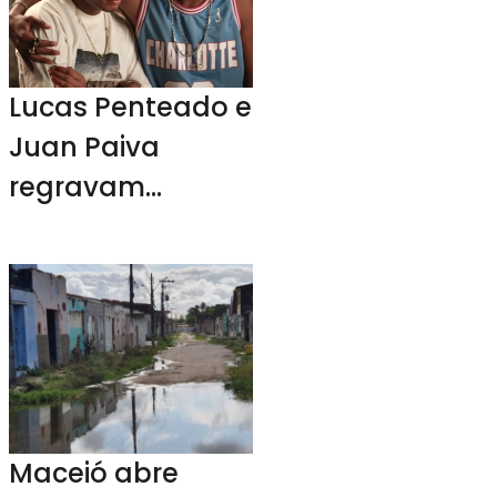
Lucas Penteado e
Juan Paiva
regravam
músicas de
Claudinho e
Buchecha
Maceió abre