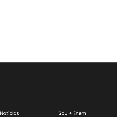
Notícias
Sou + Enem