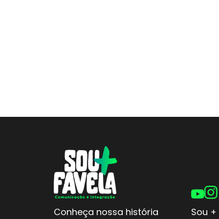
Conheça nossa história
Sou + 