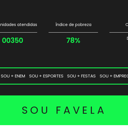
idades atendidas
Índice de pobreza
C
00350
78%
SOU + ENEM
SOU + ESPORTES
SOU + FESTAS
SOU + EMPRE
SOU FAVELA