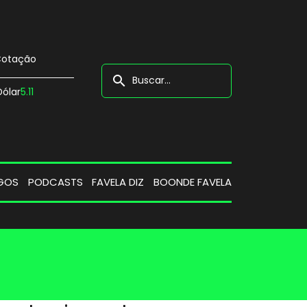
otação
search
Dólar
5.11
GOS
PODCASTS
FAVELA DIZ
BOONDE FAVELA