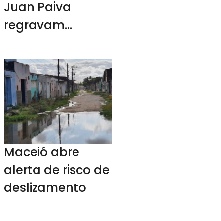
Juan Paiva
regravam
músicas de
Claudinho e
Buchecha
Maceió abre
alerta de risco de
deslizamento