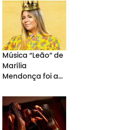
Música “Leão” de
Marília
Mendonça foi a
mais escutada
no Brasil em 2023