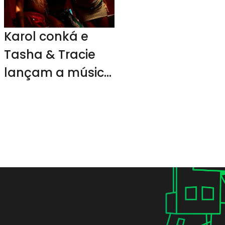
Karol conká e
Tasha & Tracie
lançam a música
“Negona”