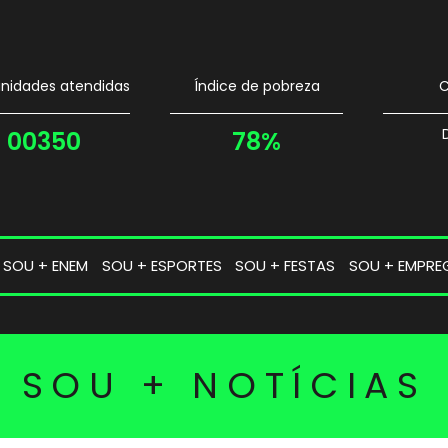
idades atendidas
Índice de pobreza
C
00350
78%
SOU + ENEM
SOU + ESPORTES
SOU + FESTAS
SOU + EMPRE
SOU + NOTÍCIAS