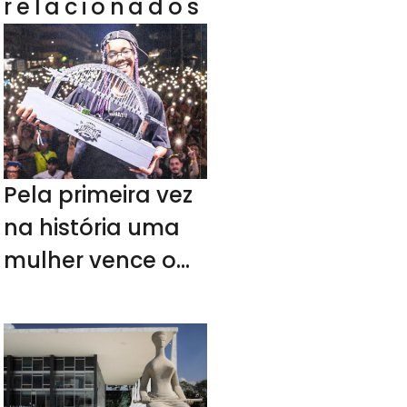
relacionados
Pela primeira vez
na história uma
mulher vence o
duelo de Mc’s
Nacional