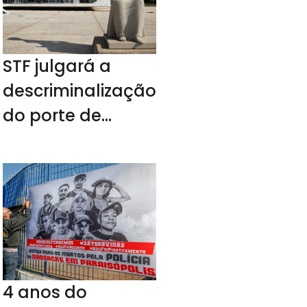
STF julgará a
descriminalização
do porte de
drogas no
próximo ano
4 anos do