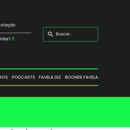
otação
search
Dólar
5.11
GOS
PODCASTS
FAVELA DIZ
BOONDE FAVELA