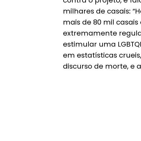
contra o projeto, e fal
milhares de casais: “
mais de 80 mil casais
extremamente regula
estimular uma LGBTQI
em estatísticas cruei
discurso de morte, e aq