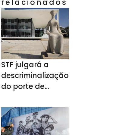
relacionados
STF julgará a
descriminalização
do porte de
drogas no
próximo ano