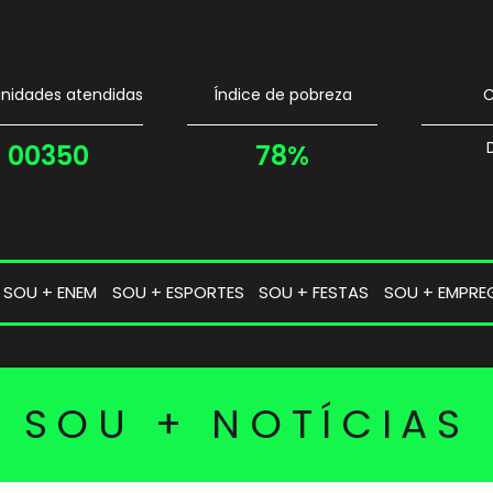
idades atendidas
Índice de pobreza
C
00350
78%
SOU + ENEM
SOU + ESPORTES
SOU + FESTAS
SOU + EMPRE
SOU + NOTÍCIAS