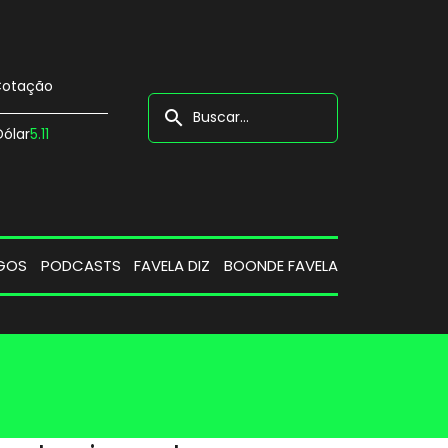
otação
search
Dólar
5.11
GOS
PODCASTS
FAVELA DIZ
BOONDE FAVELA