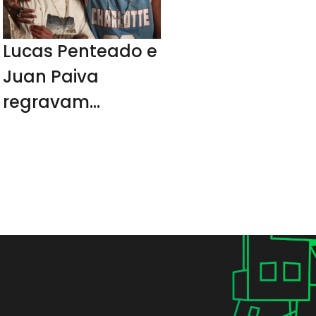
Lucas Penteado e
Juan Paiva
regravam
músicas de
Claudinho e
Buchecha