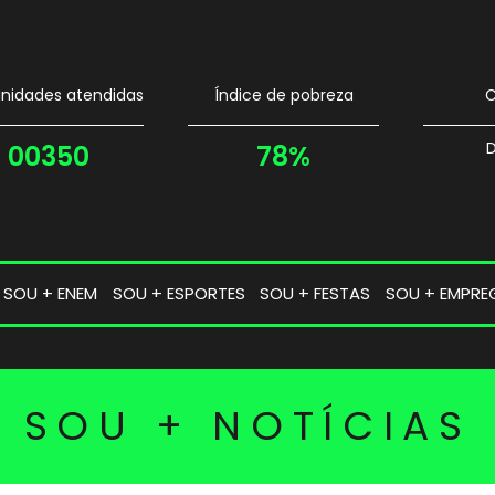
idades atendidas
Índice de pobreza
C
D
00350
78%
SOU + ENEM
SOU + ESPORTES
SOU + FESTAS
SOU + EMPRE
SOU + NOTÍCIAS