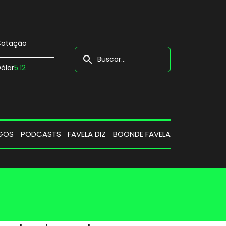
otação
search
ólar
5.12
GOS
PODCASTS
FAVELA DIZ
BOONDE FAVELA