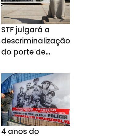
STF julgará a
descriminalização
do porte de
drogas no
próximo ano
4 anos do