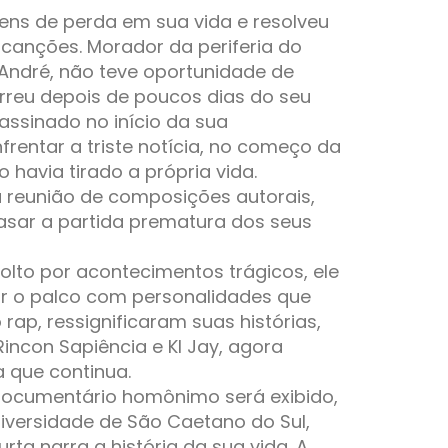
ns de perda em sua vida e resolveu
 canções. Morador da periferia do
 André, não teve oportunidade de
reu depois de poucos dias do seu
assinado no início da sua
frentar a triste notícia, no começo da
havia tirado a própria vida.
a reunião de composições autorais,
asar a partida prematura dos seus
lto por acontecimentos trágicos, ele
idir o palco com personalidades que
rap, ressignificaram suas histórias,
incon Sapiência e Kl Jay, agora
 que continua.
documentário homônimo será exibido,
iversidade de São Caetano do Sul,
ta narra a história da sua vida. A