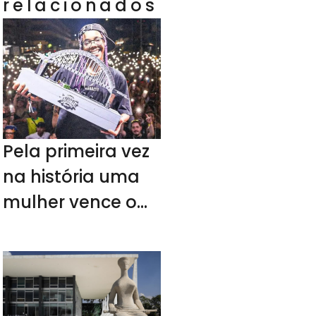
relacionados
Pela primeira vez
na história uma
mulher vence o
duelo de Mc’s
Nacional