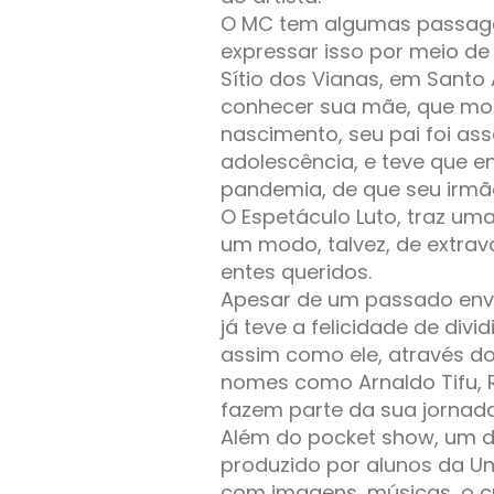
O MC tem algumas passage
expressar isso por meio de
Sítio dos Vianas, em Santo
conhecer sua mãe, que mor
nascimento, seu pai foi ass
adolescência, e teve que en
pandemia, de que seu irmão 
O Espetáculo Luto, traz um
um modo, talvez, de extrav
entes queridos.
Apesar de um passado envo
já teve a felicidade de div
assim como ele, através do 
nomes como Arnaldo Tifu, R
fazem parte da sua jornada
Além do pocket show, um 
produzido por alunos da Un
com imagens, músicas, o cur