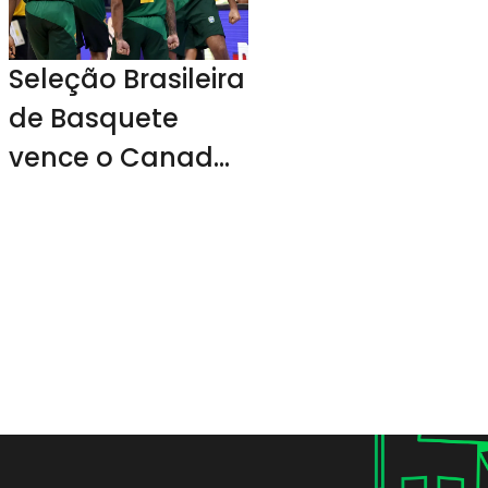
Seleção Brasileira
de Basquete
vence o Canadá
o segue na Copa
do Mundo