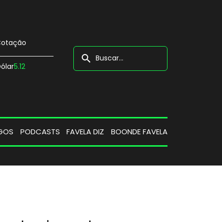
otação
search
ólar
5.12
GOS
PODCASTS
FAVELA DIZ
BOONDE FAVELA