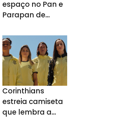
espaço no Pan e
Parapan de
Santiago para
divulgar ações
Corinthians
estreia camiseta
que lembra a
luta do clube