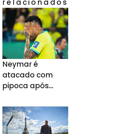
relacionados
Neymar é
atacado com
pipoca após
empate da
seleção brasileira