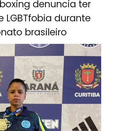
kboxing denuncia ter
de LGBTfobia durante
ato brasileiro