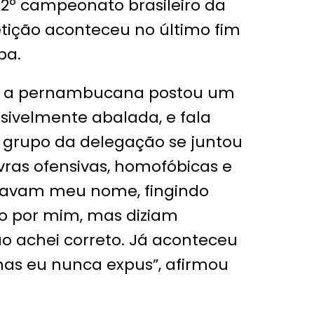
 32º campeonato brasileiro da
ição aconteceu no último fim
ba.
is, a pernambucana postou um
sivelmente abalada, e fala
m grupo da delegação se juntou
vras ofensivas, homofóbicas e
ritavam meu nome, fingindo
o por mim, mas diziam
ão achei correto. Já aconteceu
mas eu nunca expus”, afirmou