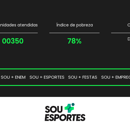
idades atendidas
Índice de pobreza
C
D
00350
78%
SOU + ENEM
SOU + ESPORTES
SOU + FESTAS
SOU + EMPRE