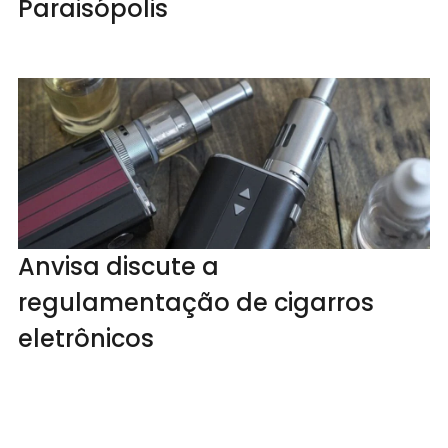
Paraisópolis
Anvisa discute a
regulamentação de cigarros
eletrônicos