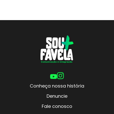
Conheça nossa história
Denuncie
Fale conosco