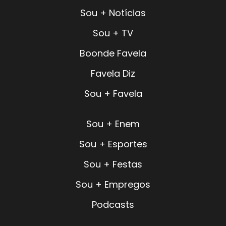
Sou + Notícias
Sou + TV
Boonde Favela
Favela Diz
Sou + Favela
Sou + Enem
Sou + Esportes
Sou + Festas
Sou + Empregos
Podcasts