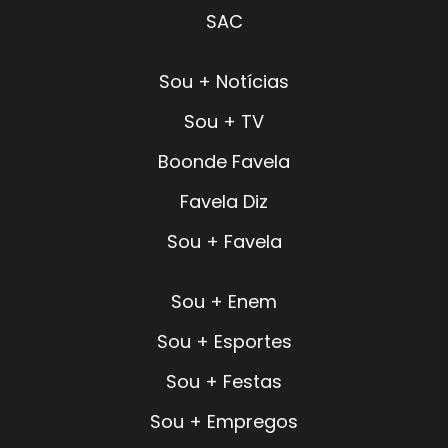
SAC
Sou + Notícias
Sou + TV
Boonde Favela
Favela Diz
Sou + Favela
Sou + Enem
Sou + Esportes
Sou + Festas
Sou + Empregos