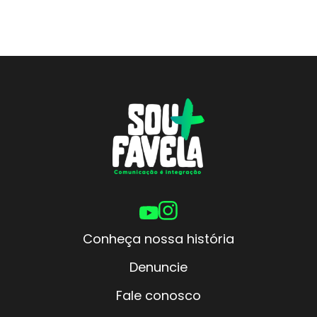
Conheça nossa história
Denuncie
Fale conosco