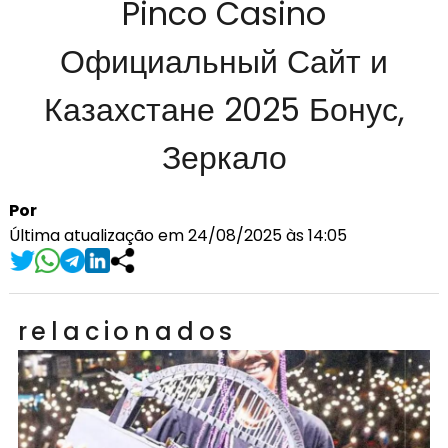
Pinco Casino
Официальный Сайт и
Казахстане 2025 Бонус,
Зеркало
Por
Última atualização em 24/08/2025 às 14:05
relacionados