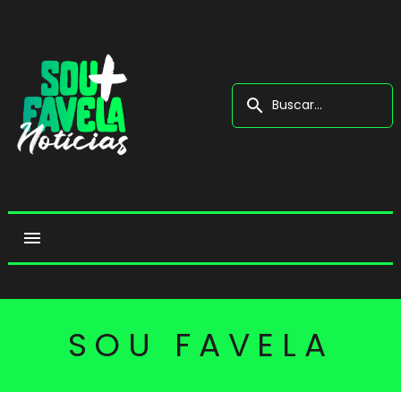
search
menu
SOU FAVELA