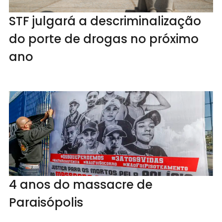
STF julgará a descriminalização
do porte de drogas no próximo
ano
4 anos do massacre de
Paraisópolis