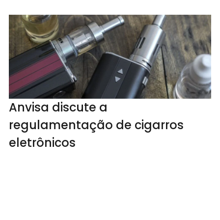
Anvisa discute a
regulamentação de cigarros
eletrônicos