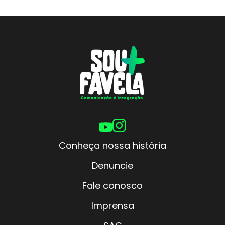
Conheça nossa história
Denuncie
Fale conosco
Imprensa