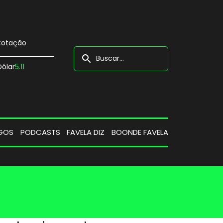
otação
search
Dólar
5.11
GOS
PODCASTS
FAVELA DIZ
BOONDE FAVELA