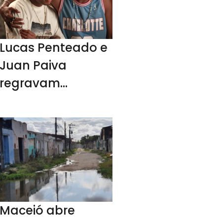
Lucas Penteado e
Juan Paiva
regravam
músicas de
Claudinho e
Buchecha
Maceió abre