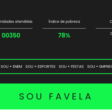
idades atendidas
Índice de pobreza
C
00350
78%
SOU + ENEM
SOU + ESPORTES
SOU + FESTAS
SOU + EMPRE
SOU FAVELA