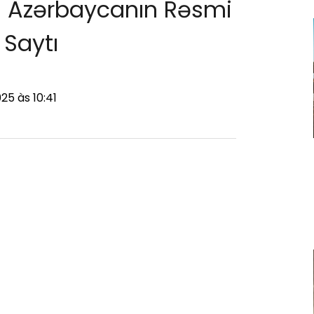
 ️ Azərbaycanın Rəsmi
Saytı
25 às 10:41