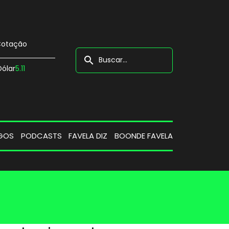
otação
search
Dólar
5.11
GOS
PODCASTS
FAVELA DIZ
BOONDE FAVELA