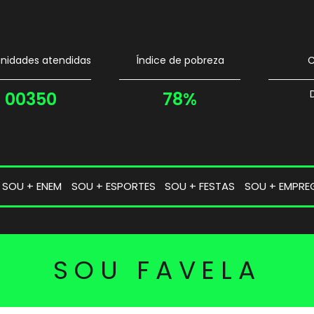
idades atendidas
Índice de pobreza
C
00350
78%
SOU + ENEM
SOU + ESPORTES
SOU + FESTAS
SOU + EMPRE
SOU FAVELA