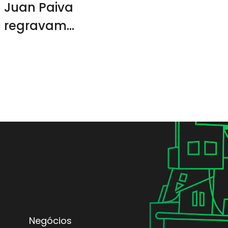
Juan Paiva
regravam
músicas de
Claudinho e
Buchecha
Negócios