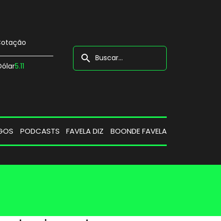
otação
search
Dólar
5.11
GOS
PODCASTS
FAVELA DIZ
BOONDE FAVELA