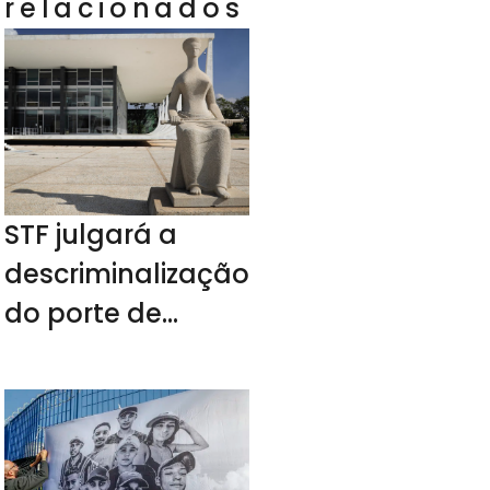
relacionados
STF julgará a
descriminalização
do porte de
drogas no
próximo ano