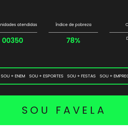
idades atendidas
Índice de pobreza
C
00350
78%
SOU + ENEM
SOU + ESPORTES
SOU + FESTAS
SOU + EMPRE
SOU FAVELA