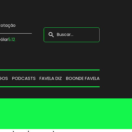
otação
search
ólar
5.12
GOS
PODCASTS
FAVELA DIZ
BOONDE FAVELA