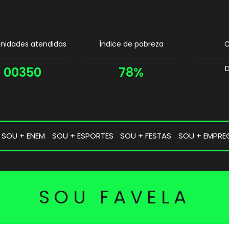
idades atendidas
Índice de pobreza
C
D
00350
78%
SOU + ENEM
SOU + ESPORTES
SOU + FESTAS
SOU + EMPRE
SOU FAVELA