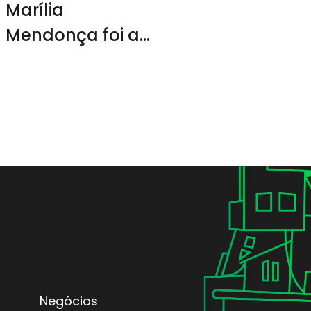
Marília
Mendonça foi a
mais escutada
no Brasil em 2023
Negócios