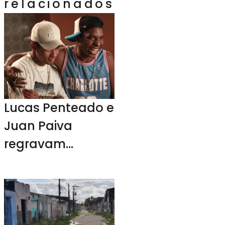
relacionados
Lucas Penteado e
Juan Paiva
regravam
músicas de
Claudinho e
Buchecha