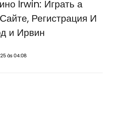
но Irwin: Играть а
айте, Регистрация И
д и Ирвин
25 às 04:08