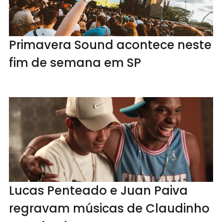
Primavera Sound acontece neste
fim de semana em SP
Lucas Penteado e Juan Paiva
regravam músicas de Claudinho