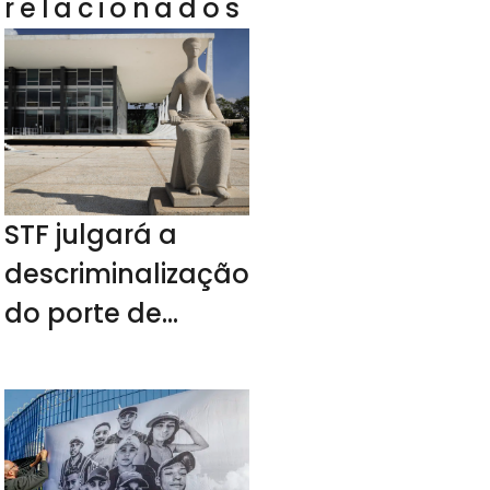
relacionados
STF julgará a
descriminalização
do porte de
drogas no
próximo ano