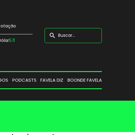
otação
search
Dólar
5.11
GOS
PODCASTS
FAVELA DIZ
BOONDE FAVELA