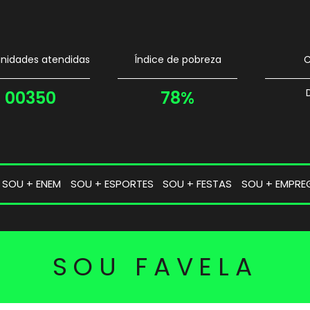
idades atendidas
Índice de pobreza
C
00350
78%
SOU + ENEM
SOU + ESPORTES
SOU + FESTAS
SOU + EMPRE
SOU FAVELA