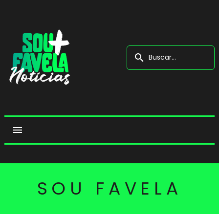
search
menu
SOU FAVELA