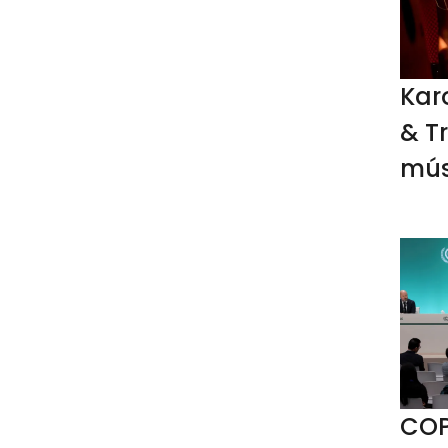
Kar
& T
mús
COP