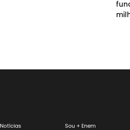
fun
mil
paí
pel
glo
Notícias
Sou + Enem