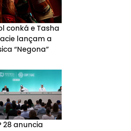
ol conká e Tasha
racie lançam a
ica “Negona”
 28 anuncia