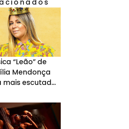
lacionados
ica “Leão” de
ília Mendonça
 a mais escutada
Brasil em 2023