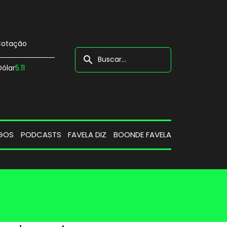
otação
search
Dólar
5.11
GOS
PODCASTS
FAVELA DIZ
BOONDE FAVELA