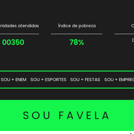
idades atendidas
Índice de pobreza
C
00350
78%
SOU + ENEM
SOU + ESPORTES
SOU + FESTAS
SOU + EMPRE
SOU FAVELA