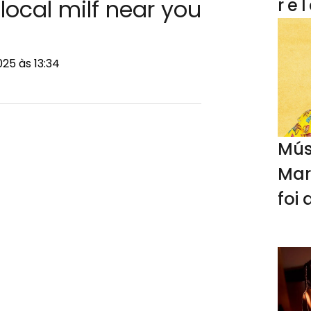
local milf near you
re
25 às 13:34
Mús
Mar
foi
no 