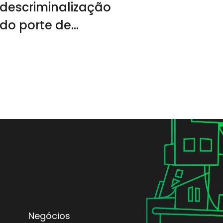
descriminalização
do porte de
drogas no
próximo ano
Negócios