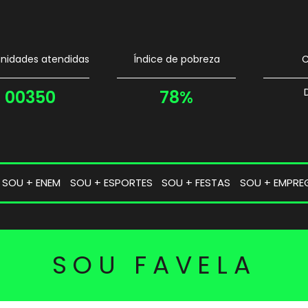
idades atendidas
Índice de pobreza
C
00350
78%
SOU + ENEM
SOU + ESPORTES
SOU + FESTAS
SOU + EMPRE
SOU FAVELA