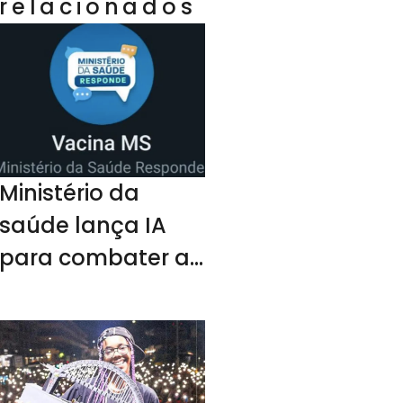
relacionados
Ministério da
saúde lança IA
para combater a
fake news contra
a vacina