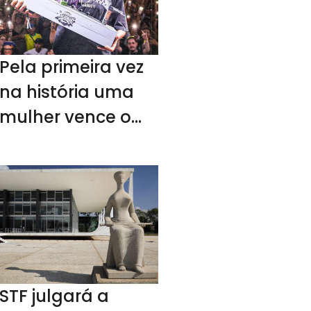
Pela primeira vez
na história uma
mulher vence o
duelo de Mc’s
Nacional
STF julgará a