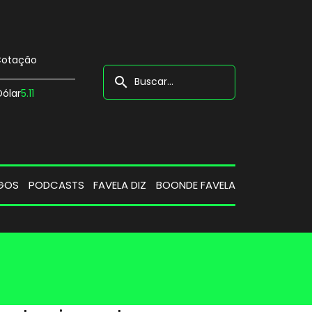
otação
search
Dólar
5.11
GOS
PODCASTS
FAVELA DIZ
BOONDE FAVELA