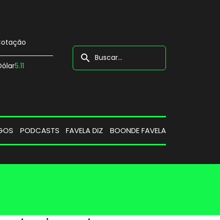
otação
search
Dólar
5.11
GOS
PODCASTS
FAVELA DIZ
BOONDE FAVELA