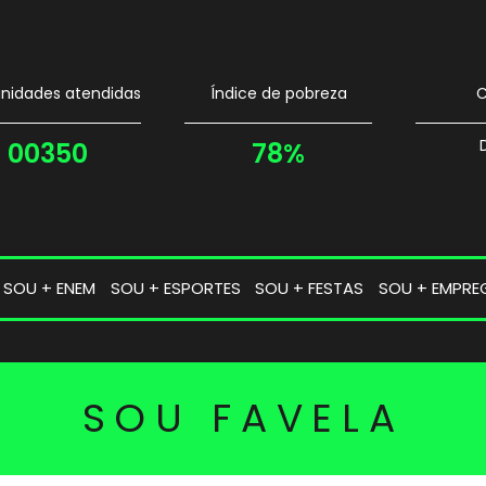
idades atendidas
Índice de pobreza
C
00350
78%
SOU + ENEM
SOU + ESPORTES
SOU + FESTAS
SOU + EMPRE
SOU FAVELA