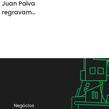
Juan Paiva
regravam
músicas de
Claudinho e
Buchecha
Negócios