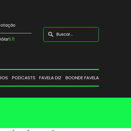
otação
search
Dólar
5.11
GOS
PODCASTS
FAVELA DIZ
BOONDE FAVELA