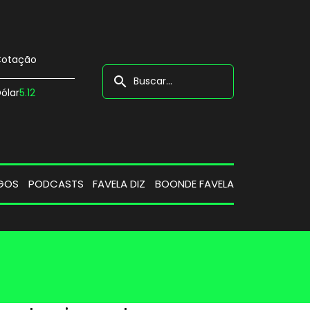
otação
search
ólar
5.12
GOS
PODCASTS
FAVELA DIZ
BOONDE FAVELA