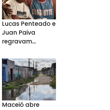
Lucas Penteado e
Juan Paiva
regravam
músicas de
Claudinho e
Buchecha
Maceió abre