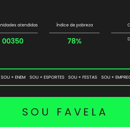
idades atendidas
Índice de pobreza
C
D
00350
78%
SOU + ENEM
SOU + ESPORTES
SOU + FESTAS
SOU + EMPRE
SOU FAVELA