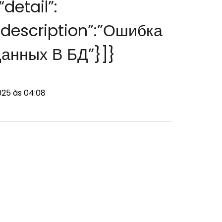
“detail”:
,”description”:”Ошибка
анных В БД”}]}
025 às 04:08