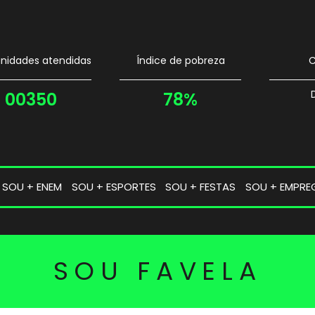
idades atendidas
Índice de pobreza
C
00350
78%
SOU + ENEM
SOU + ESPORTES
SOU + FESTAS
SOU + EMPRE
SOU FAVELA