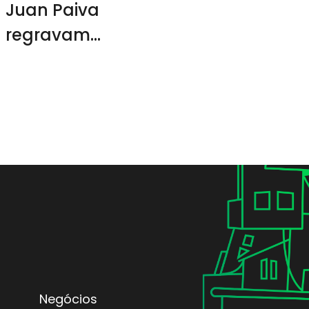
Juan Paiva
regravam
músicas de
Claudinho e
Buchecha
Negócios