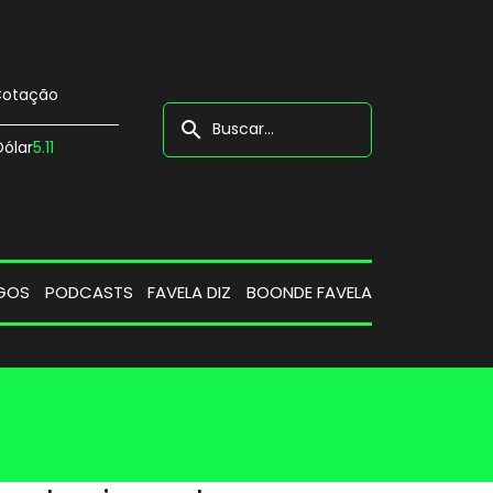
otação
search
Dólar
5.11
GOS
PODCASTS
FAVELA DIZ
BOONDE FAVELA