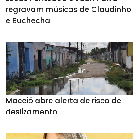
regravam músicas de Claudinho
e Buchecha
Maceió abre alerta de risco de
deslizamento