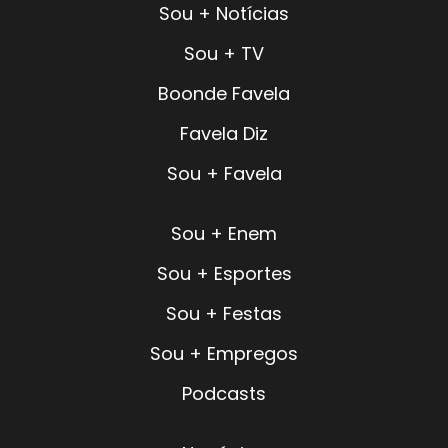
Sou + Notícias
Sou + TV
Boonde Favela
Favela Diz
Sou + Favela
Sou + Enem
Sou + Esportes
Sou + Festas
Sou + Empregos
Podcasts