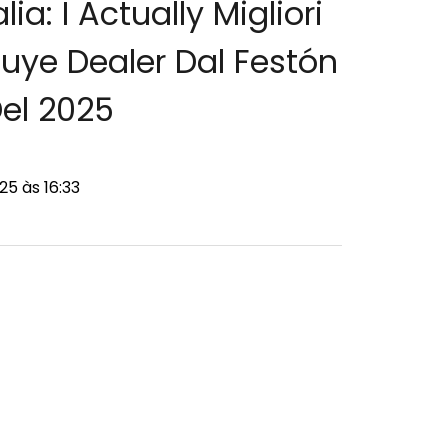
lia: I Actually Migliori
uye Dealer Dal Festón
el 2025
5 às 16:33