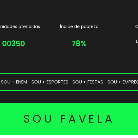
idades atendidas
Índice de pobreza
C
00350
78%
SOU + ENEM
SOU + ESPORTES
SOU + FESTAS
SOU + EMPRE
SOU FAVELA