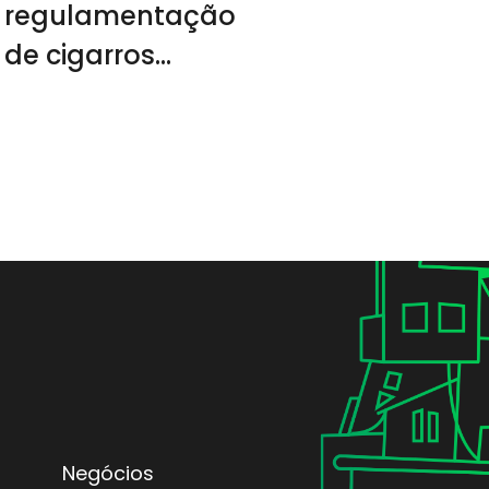
regulamentação
de cigarros
eletrônicos
Negócios