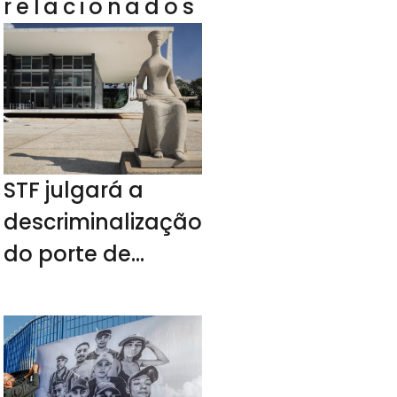
relacionados
STF julgará a
descriminalização
do porte de
drogas no
próximo ano