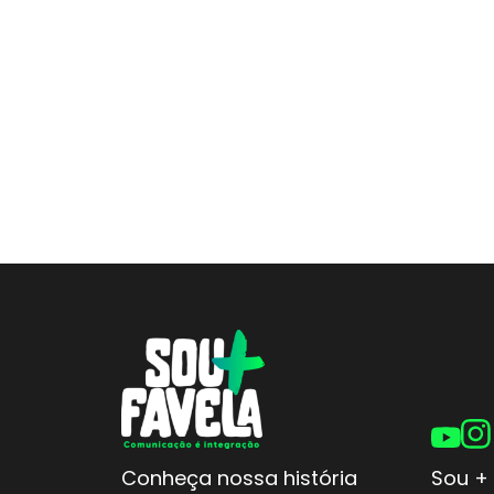
Conheça nossa história
Sou + 