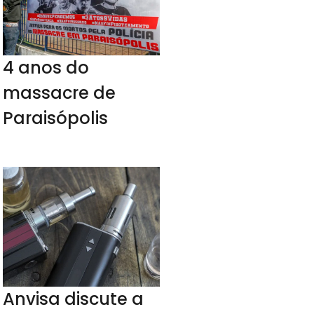
4 anos do
massacre de
Paraisópolis
Anvisa discute a