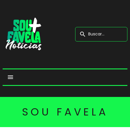
search
menu
SOU FAVELA